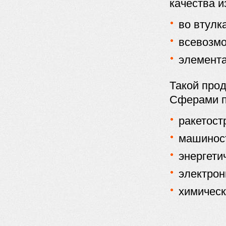
качества и
во втулк
всевозм
элемента
Такой прод
Сферами п
ракетост
машинос
энергети
электрон
химичес