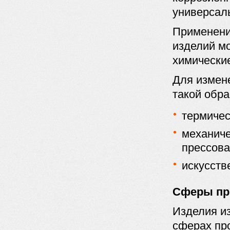
универсал
Применени
изделий мо
химические
Для измен
такой обра
термичес
механиче
прессова
искусств
Сферы пр
Изделия из
сферах пр