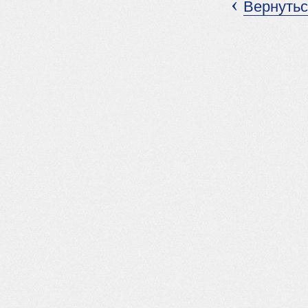
‹
Вернутьс