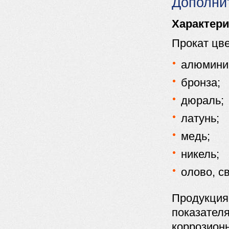
Дополни
Характери
Прокат цв
алюмини
бронза;
дюраль;
латунь;
медь;
никель;
олово, с
Продукция
показателя
коррозионн