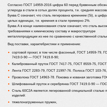
Согласно ГОСТ 14959-2016 цифра 60 перед буквенным обоз
углерода в стали в сотых долях процента, т.е. средняя массов
Буква C означает, что сталь легирована кремнием (Si), а ци
целых еденицах, т.е. кремния в стали примерно 2%.
Буква А в конце наименования стали означает, что сталь высо
требованиями к химическому составу и макроструктуре
металлопродукции из нее по сравнению с качественной сталь
Вид поставки, характе6ристики и применение:
сортовой прокат, в том числе фасонный, ГОСТ 14959-79, 
7419.0-90 — ГОСТ 7419.8-90;
Калиброванный пруток ГОСТ 7417-75, ГОСТ 8559-75, ГОСТ
Лента ГОСТ 2283-79, ГОСТ 21997-76. Полоса ГОСТ 103-76,
Проволока ГОСТ 14963-78. Поковка и кованая заготовка ГО
Шлифованный пруток и серебрянка ГОСТ 7419.0-90 — ГОСТ
Сталь 60С2А является легированной специальной сталью
изделий:
тяжелонагруженных пружин,