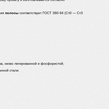
ния
полосы
соответствует ГОСТ 380-94 (Ст0 — Ст3
тва, низко легированной и фосфористой;
анной стали.