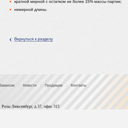
кратной мерной с остатком не более 15% массы партии;
немерной длины.
‹
Вернуться к разделу
Вакансии
:
Новости
:
Продукция
:
Контакты
л. Розы Люксембург, д.37, офис 315